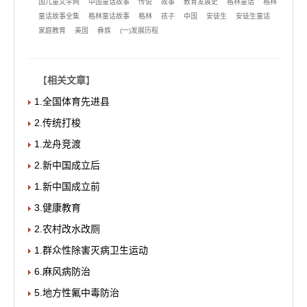
国儿童文学网
中国童话故事
传说
故事
教育发展史
格林童话
格林
童话故事全集
格林童话故事
格林
孩子
中国
安徒生
安徒生童话
家庭教育
美国
彝族
(一)发展历程
【
相关文章
】
1.全国体育先进县
2.传统打梭
1.龙舟竞渡
2.新中国成立后
1.新中国成立前
3.健康教育
2.农村改水改厕
1.群众性除害灭病卫生运动
6.麻风病防治
5.地方性氟中毒防治