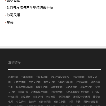
桑树器官
3.沼气发酵与产生甲烷的微生物
沙枣尺蠖
尾尖
友情链接
风雅中国
中华书画网
中国书法网
文玩收藏投资知识
中国油画网
书画交易
网
艺术传播网
民俗文化网
刺绣文化网
VI设计知识网
企业培训网
旅游风景
名胜
城市品牌建设网
健康生活网
营销策划网
童话故事网
小说大全网
爱情
文化网
科技前沿
艺术收藏投资网
中华武术网
艺术品收藏证书查询网
广告设
计知识网
名模期刊
科幻选刊
八卦晚报
中国瓷器网
雕塑设计艺术网
珠宝文
化网
宝岛期刊
致富经
时尚休闲网
时尚文化网
中国兰花网
网络营销传播