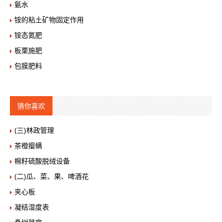
氨水
铵的粘土矿物固定作用
铵态氮肥
板栗施肥
包膜肥料
猜你喜欢
(三)林政管理
茶橙瘿螨
棉籽硫酸脱绒设备
(二)瓜、菜、果、啤酒花
夹心板
凝结湿度表