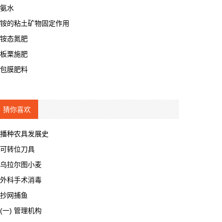
氨水
铵的粘土矿物固定作用
铵态氮肥
板栗施肥
包膜肥料
猜你喜欢
播种农具发展史
可转位刀具
乌拉尔图小麦
外科手术消毒
抄网捕鱼
(一) 管理机构