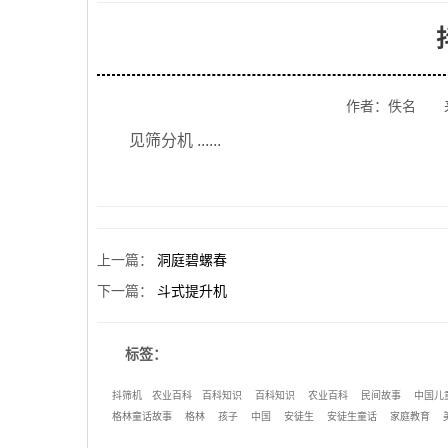
作者：佚名 
见筛分机 ......
上一篇
：
洞庭碧螺春
下一篇
：
斗式提升机
标签：
抖筛机
农业百科
百科知识
百科知识
农业百科
民间故事
中国儿
格林童话故事
格林
孩子
中国
安徒生
安徒生童话
家庭教育