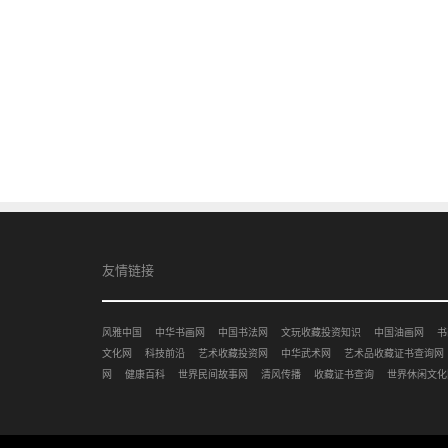
友情链接
风雅中国
中华书画网
中国书法网
文玩收藏投资知识
中国油画网
书
文化网
科技前沿
艺术收藏投资网
中华武术网
艺术品收藏证书查询网
网
健康百科
世界民间故事网
清风传播
收藏证书查询
世界休闲文化