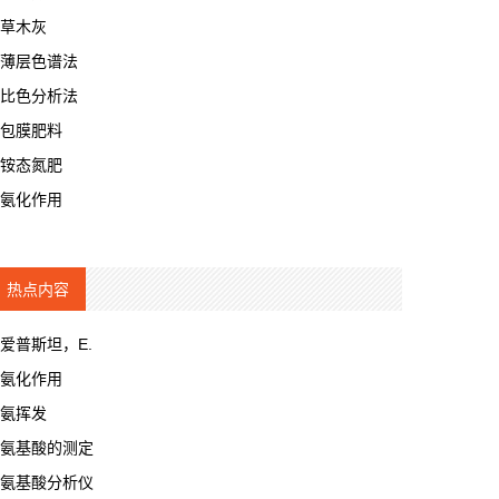
草木灰
薄层色谱法
比色分析法
包膜肥料
铵态氮肥
氨化作用
热点内容
爱普斯坦，E.
氨化作用
氨挥发
氨基酸的测定
氨基酸分析仪