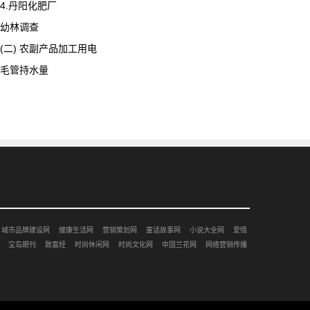
4.丹阳化肥厂
幼林调查
(二) 农副产品加工用电
毛管持水量
城市品牌建设网
健康生活网
营销策划网
童话故事网
小说大全网
爱情
宝岛期刊
致富经
时尚休闲网
时尚文化网
中国兰花网
网络营销传播