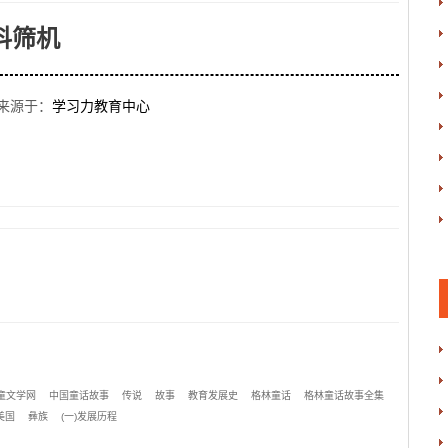
抖筛机
来源于：
学习力教育中心
童文学网
中国童话故事
传说
故事
教育发展史
格林童话
格林童话故事全集
美国
彝族
(一)发展历程