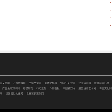
画交易网
艺术传播网
民俗文化网
刺绣文化网
VI设计知识网
企业培训网
旅游风景名胜
广告设计知识网
名模期刊
科幻选刊
八卦晚报
中国瓷器网
雕塑设计艺术网
珠宝文化网
网
世界民俗文化网
世界营销策划网