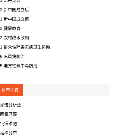
1.龙舟竞渡
2.新中国成立后
1.新中国成立前
3.健康教育
2.农村改水改厕
1.群众性除害灭病卫生运动
6.麻风病防治
5.地方性氟中毒防治
推荐内容
光谱分析法
固氮蓝藻
钙镁磷肥
抽样分布