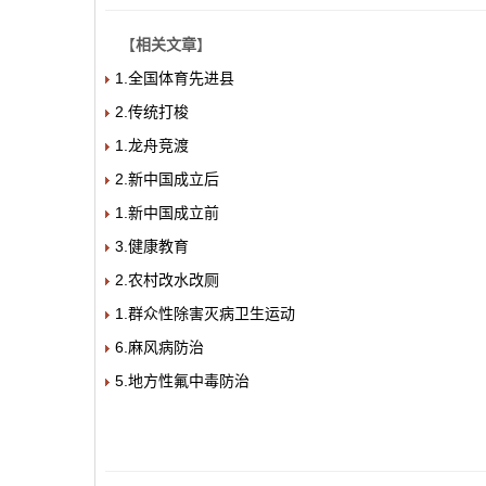
【
相关文章
】
1.全国体育先进县
2.传统打梭
1.龙舟竞渡
2.新中国成立后
1.新中国成立前
3.健康教育
2.农村改水改厕
1.群众性除害灭病卫生运动
6.麻风病防治
5.地方性氟中毒防治