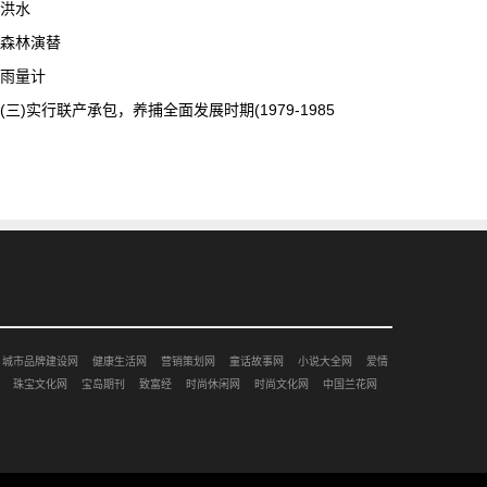
洪水
森林演替
雨量计
(三)实行联产承包，养捕全面发展时期(1979-1985
城市品牌建设网
健康生活网
营销策划网
童话故事网
小说大全网
爱情
珠宝文化网
宝岛期刊
致富经
时尚休闲网
时尚文化网
中国兰花网