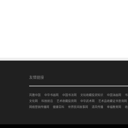
友情链接
风雅中国
中华书画网
中国书法网
文玩收藏投资知识
中国油画网
书
文化网
科技前沿
艺术收藏投资网
中华武术网
艺术品收藏证书查询网
网络营销传播网
健康百科
世界民间故事网
清风传播
幸福教育网
收