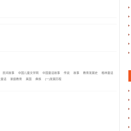
民间故事
中国儿童文学网
中国童话故事
传说
故事
教育发展史
格林童话
生童话
家庭教育
美国
彝族
(一)发展历程