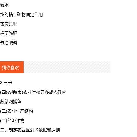
氨水
铵的粘土矿物固定作用
铵态氮肥
板栗施肥
包膜肥料
猜你喜欢
3.玉米
(四)各地(市)农业学校开办成人教育
敲䑩网捕鱼
(二)农业生产结构
(二)经济作物
二、制定农业区划的依据和原则