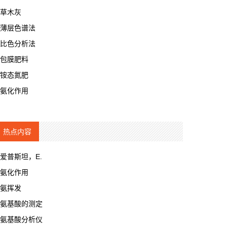
草木灰
薄层色谱法
比色分析法
包膜肥料
铵态氮肥
氨化作用
热点内容
爱普斯坦，E.
氨化作用
氨挥发
氨基酸的测定
氨基酸分析仪