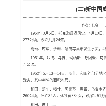
(二)新中
作者：佚名 
1950年3月5日，托克逊县遭风灾。4月1
277公顷，毁坎儿井24道。
焉耆、库车、沙雅、哈密等县市发生水灾，4县
1951年，沙湾、乌苏、玛纳斯、呼图壁、乌
万公顷。
1952年5月13—14日，喀什、和田的部分地
受灾，其中40%的面积冻死。
和田、莎车、喀什、阿克苏、焉耆、乌鲁木齐
260公顷，死亡32人，死牲畜884头，毁房1. 51
和田、皮山 ......