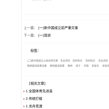
上一篇
：
(一)新中国成立前严重灾害
下一篇
：
(一)现状
标签：
(二)新中国成立以来自然灾害
农业百科
百科知识
百科知识
农业百科
格林童话故事全集
格林童话故事
格林
孩子
中国
安徒生
安徒
【
相关文章
】
1.全国体育先进县
2.传统打梭
1.龙舟竞渡