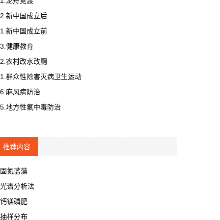
1.龙舟竞渡
2.新中国成立后
1.新中国成立前
3.健康教育
2.农村改水改厕
1.群众性除害灭病卫生运动
6.麻风病防治
5.地方性氟中毒防治
推荐内容
固氮蓝藻
光谱分析法
钙镁磷肥
抽样分布