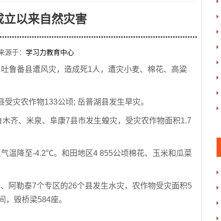
国成立以来自然灾害
来源于：
学习力教育中心
0日，吐鲁番县遭风灾，造成死1人，遭灾小麦、棉花、高粱
受灾农作物133公顷; 岳普湖县发生旱灾。
鲁木齐、米泉、阜康7县市发生蝗灾，受灾农作物面积1.7
区气温降至-4.2℃。和田地区4 855公顷棉花、玉米和瓜菜
、阿勒泰7个专区的26个县发生水灾，农作物受灾面积5
万间，毁桥梁584座。