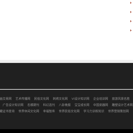
画交易网
艺术传播网
民俗文化网
刺绣文化网
VI设计知识网
企业培训网
旅游风景名胜
广告设计知识网
名模期刊
科幻选刊
八卦晚报
宝宝成长网
中国瓷器网
雕塑设计艺术网
藏证书查询
世界休闲文化网
幸福智库
世界民俗文化网
学习力训练知识
世界营销策划网