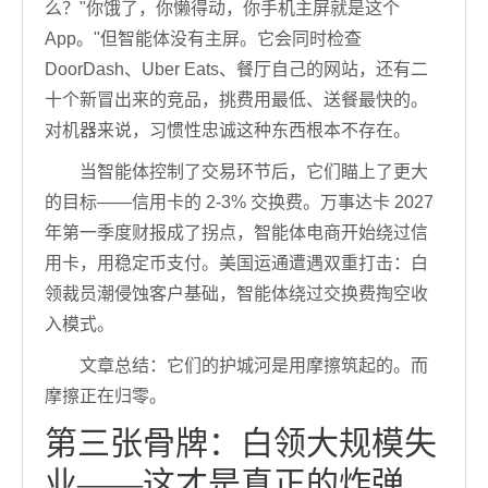
么？"你饿了，你懒得动，你手机主屏就是这个
App。"但智能体没有主屏。它会同时检查
DoorDash、Uber Eats、餐厅自己的网站，还有二
十个新冒出来的竞品，挑费用最低、送餐最快的。
对机器来说，习惯性忠诚这种东西根本不存在。
当智能体控制了交易环节后，它们瞄上了更大
的目标——信用卡的 2-3% 交换费。万事达卡 2027
年第一季度财报成了拐点，智能体电商开始绕过信
用卡，用稳定币支付。美国运通遭遇双重打击：白
领裁员潮侵蚀客户基础，智能体绕过交换费掏空收
入模式。
文章总结：它们的护城河是用摩擦筑起的。而
摩擦正在归零。
第三张骨牌：白领大规模失
业——这才是真正的炸弹