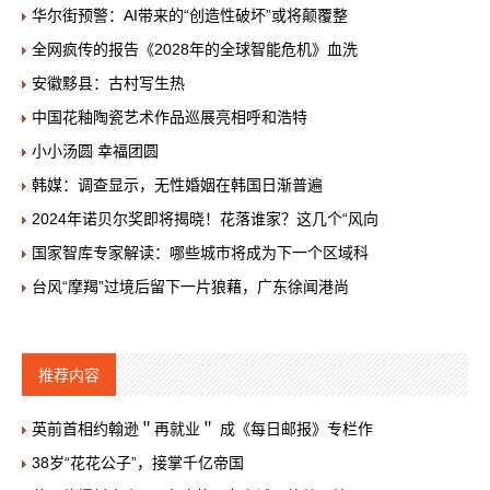
华尔街预警：AI带来的“创造性破坏”或将颠覆整
全网疯传的报告《2028年的全球智能危机》血洗
安徽黟县：古村写生热
中国花釉陶瓷艺术作品巡展亮相呼和浩特
小小汤圆 幸福团圆
韩媒：调查显示，无性婚姻在韩国日渐普遍
2024年诺贝尔奖即将揭晓！花落谁家？这几个“风向
国家智库专家解读：哪些城市将成为下一个区域科
台风“摩羯”过境后留下一片狼藉，广东徐闻港尚
推荐内容
英前首相约翰逊＂再就业＂ 成《每日邮报》专栏作
38岁“花花公子”，接掌千亿帝国