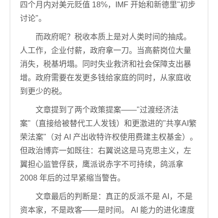
四个月内对美元贬值 18%，IMF 开始和新德里"初步
讨论"。
而政府呢？税收本质上是对人类时间的抽成。
人工作，企业付薪，政府拿一刀。当高薪岗位大量
消失，税基坍塌。同时失业救济和社会保障支出暴
增。政府需要在发更多钱给家庭的同时，从家庭收
到更少的税。
文章提到了两个政策提案——"过渡经济法
案"（直接给被替代工人发钱）和更激进的"共享AI繁
荣法案"（对 AI 产出收特许权使用费建主权基金）。
但政治博弈一如既往：右翼说这是马克思主义，左
翼担心监管俘获，鹰派说赤字不可持续，鸽派拿
2008 年后的过早紧缩当警告。
文章最后的判断是：真正的反派不是 AI，不是
资本家，不是政客——是时间。 AI 能力的进化速度