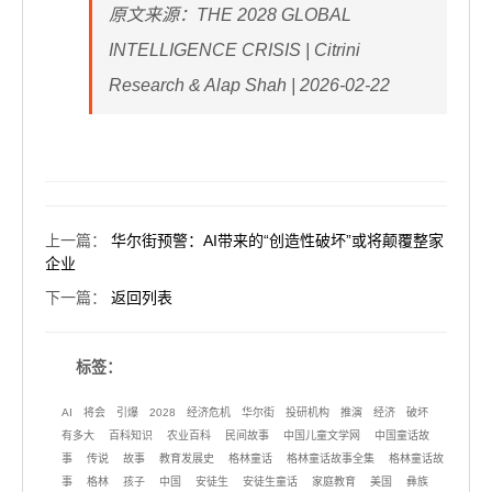
原文来源：THE 2028 GLOBAL
INTELLIGENCE CRISIS | Citrini
Research & Alap Shah | 2026-02-22
上一篇
：
华尔街预警：AI带来的“创造性破坏”或将颠覆整家
企业
下一篇
：
返回列表
标签：
AI
将会
引爆
2028
经济危机
华尔街
投研机构
推演
经济
破坏
有多大
百科知识
农业百科
民间故事
中国儿童文学网
中国童话故
事
传说
故事
教育发展史
格林童话
格林童话故事全集
格林童话故
事
格林
孩子
中国
安徒生
安徒生童话
家庭教育
美国
彝族