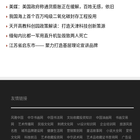
美媒：美国政府称通货膨胀正在缓解，百姓无感，依旧
我国海上首个百万吨级二氧化碳封存工程投用
天开高教科创园政策解读：打造天津科技创新策源
缅甸内比都一军用直升机坠毁致两人死亡
江苏省启东市—— 聚力打造基层理论宣讲品牌
友情链接
风雅中国
中华书画网
中国书法网
文玩收藏投资知识
中国油画网
书画交易
网
艺术传播网
民俗文化网
刺绣文化网
VI设计知识网
企业培训网
旅游风景
名胜
城市品牌建设网
健康生活网
营销策划网
童话故事网
小说大全网
爱情
文化网
科技前沿
艺术收藏投资网
中华武术网
艺术品收藏证书查询网
广告设