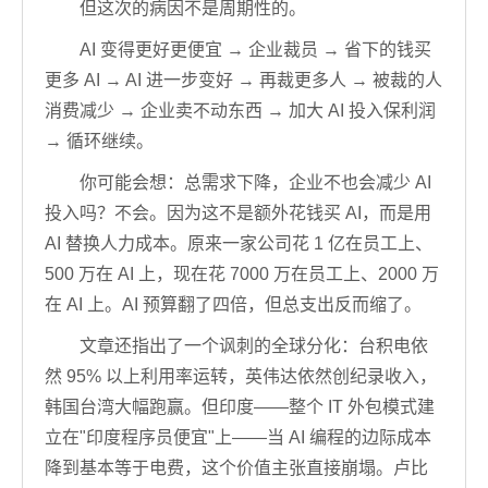
但这次的病因不是周期性的。
AI 变得更好更便宜 → 企业裁员 → 省下的钱买
更多 AI → AI 进一步变好 → 再裁更多人 → 被裁的人
消费减少 → 企业卖不动东西 → 加大 AI 投入保利润
→ 循环继续。
你可能会想：总需求下降，企业不也会减少 AI
投入吗？不会。因为这不是额外花钱买 AI，而是用
AI 替换人力成本。原来一家公司花 1 亿在员工上、
500 万在 AI 上，现在花 7000 万在员工上、2000 万
在 AI 上。AI 预算翻了四倍，但总支出反而缩了。
文章还指出了一个讽刺的全球分化：台积电依
然 95% 以上利用率运转，英伟达依然创纪录收入，
韩国台湾大幅跑赢。但印度——整个 IT 外包模式建
立在"印度程序员便宜"上——当 AI 编程的边际成本
降到基本等于电费，这个价值主张直接崩塌。卢比