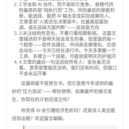
2.学会和 AI 协作，而不是和它竞争。 被替代风
险最高的是"纯执行型"工作。风险最低的是能判
断、能选择、能把 AI 输出变成实际成果的人。
文章里说"人类还在决策链中，在最高层面协
调，或在品味方面判断"——这就是方向
3.关注结构性变化，不要只看短期新闻。 这篇文
章描述的不是明天就会发生的事，但里面的每一
个趋势——软件自建化、中间商去摩擦化、白领
自动化——今天已经在进行中。今天多掌握一个
工具、多建立一个技能，可能就是明天的护城河
4.文章的最后一句话送给所有人：金丝雀还活
着。 意思是警报还没响，我们还有时间。但窗口
不会永远开着
这篇研报不是预言书。但它是我今年读到的最
好的"压力测试"——帮你想想，如果最坏的情况发
生，你现在的计划还成立吗？
你觉得 AI 会引爆经济危机吗？还是说人类总能
找到出路？欢迎留言聊聊。