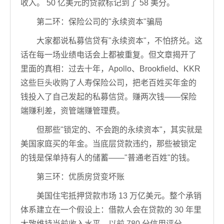
收入。 50 亿美元的贷款标记到了 58 美分。
第二环：保险公司的"永续资本"骗局
大家都说私募信贷有"永续资本"，不怕挤兑。这
话在每一场业绩电话会上都被重复。但文章揭开了
里面的真相：过去十年，Apollo、Brookfield、KKR
这些巨头收购了人寿保险公司，把老百姓买年金的
钱投入了自己发起的私募信贷。赚两次钱——保险
端赚利差，资管端赚管理费。
但那些"锁定的、不会跑的永续资本"，其实就是
美国家庭买的年金。当底层贷款违约，那些被锁定
的钱是保单持有人的储蓄——"普通老百姓"的钱。
第三环：优质房贷变坏账
美国住宅抵押贷款市场 13 万亿美元。整个承销
体系建立在一个假设上：借款人会在贷款的 30 年里
大致维持当前收入水平。以前 780 分信用评分、