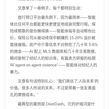
文章举了一串例子，每个都特别生动：
旅行预订平台最先倒下，因为最简单——智能
体比任何平台都能更快更便宜地组装完整行程。保
险续期靠的是你懒得换——智能体每年自动帮你比
价，保险公司从被动续保中躺赚的 15-20% 溢价被
直接摧毁。房产中介靠信息不对称吃了几十年 5-6%
的佣金——AI 配上 MLS 数据库和几十年交易数据，
瞬间复制了经纪人的知识库。有篇卖方研报的标题
叫"agent on agent violence"——智能体对经纪人的
暴力。
文章有句话特别扎心："我们高估了'人际关系'的
价值。很多人所说的关系，不过是带着一张友善面
孔的摩擦成本。"
最典型的案例是 DoorDash。它的护城河是什