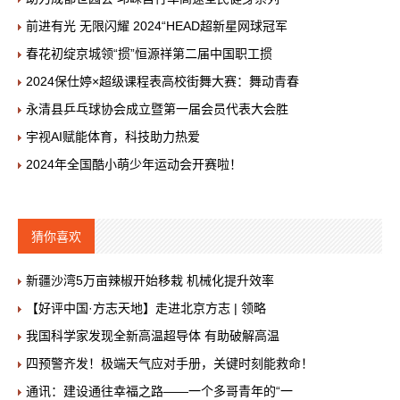
前进有光 无限闪耀 2024“HEAD超新星网球冠军
春花初绽京城领“掼”恒源祥第二届中国职工掼
2024保仕婷×超级课程表高校街舞大赛：舞动青春
永清县乒乓球协会成立暨第一届会员代表大会胜
宇视AI赋能体育，科技助力热爱
2024年全国酷小萌少年运动会开赛啦！
猜你喜欢
新疆沙湾5万亩辣椒开始移栽 机械化提升效率
【好评中国·方志天地】走进北京方志 | 领略
我国科学家发现全新高温超导体 有助破解高温
四预警齐发！极端天气应对手册，关键时刻能救命！
通讯：建设通往幸福之路——一个多哥青年的“一