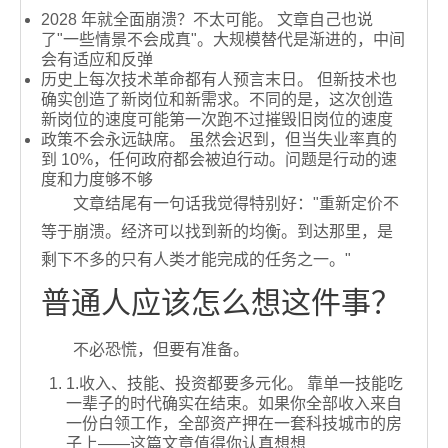
2028 年就全面崩溃？不太可能。 文章自己也说
了"一些情景不会成真"。大规模替代是渐进的，中间
会有适应和反弹
历史上每次技术革命都有人预言末日。 但新技术也
确实创造了新岗位和新需求。不同的是，这次创造
新岗位的速度可能第一次跑不过摧毁旧岗位的速度
政策不会永远缺席。 虽然会迟到，但当失业率真的
到 10%，任何政府都会被迫行动。问题是行动的速
度和力度够不够
文章结尾有一句话我觉得特别好："重新定价不
等于崩溃。经济可以找到新的均衡。到达那里，是
剩下不多的只有人类才能完成的任务之一。"
普通人应该怎么想这件事？
不必恐慌，但要有准备。
1.收入、技能、投资都要多元化。 靠单一技能吃
一辈子的时代确实在结束。如果你全部收入来自
一份白领工作，全部资产押在一套科技城市的房
子上——这篇文章值得你认真想想