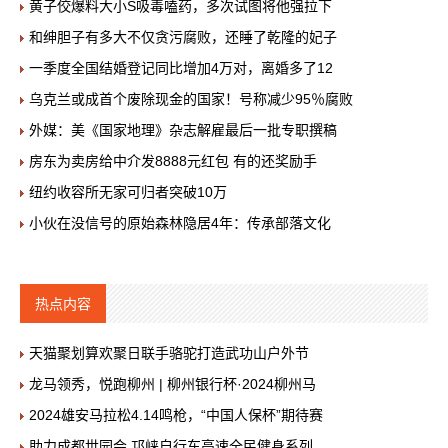
黄子佼爆料大小S吸毒嗑药，多次试图将他强拉下
和绅胆子有多大不仅贪污腐败，还睡了乾隆的妃子
一季度全国结婚登记同比增加4万对，离婚多了12
乌克兰或成首个废除现金的国家！号称减少95％腐败
外媒：美《国家地理》杂志解雇最后一批专职撰稿
房东为卖房给中介发8888元红包 有的还奖励手
纽约收容所无家可归者突破10万
小伙在没信号的原始森林隐居4年：传承部落文化
热点内容
天猫聚划算欢聚日联手骆驼打造武功山户外节
龙马领秀，悦跑柳州 | 柳州银行杯·2024柳州马
2024雄安马拉松4.14鸣枪，“中国人保杯”期待赛
助力成都世园会 邛崃自行车高速全民健身系列