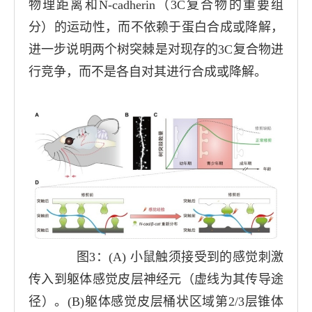
物理距离和
N-cadherin
（
3C
复合物的重要组
分）的运动性，而不依赖于蛋白合成或降解，
进一步说明两个树突棘是对现存的
3C
复合物进
行竞争，而不是各自对其进行合成或降解。
图
3
：
(A)
小鼠触须接受到的感觉刺激
传入到躯体感觉皮层神经元（虚线为其传导途
径）。
(B)
躯体感觉皮层桶状区域第
2/3
层锥体