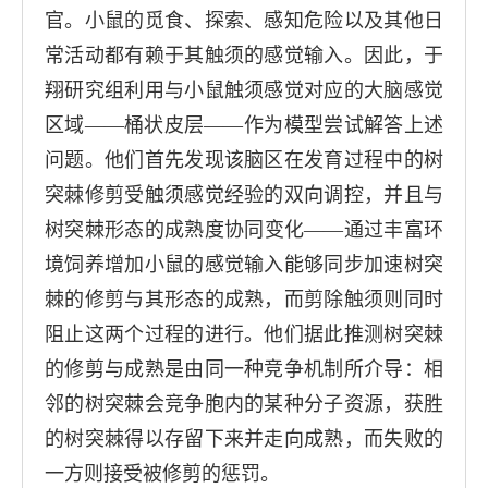
官。小鼠的觅食、探索、感知危险以及其他日
常活动都有赖于其触须的感觉输入。因此，于
翔研究组利用与小鼠触须感觉对应的大脑感觉
区域——桶状皮层——作为模型尝试解答上述
问题。他们首先发现该脑区在发育过程中的树
突棘修剪受触须感觉经验的双向调控，并且与
树突棘形态的成熟度协同变化——通过丰富环
境饲养增加小鼠的感觉输入能够同步加速树突
棘的修剪与其形态的成熟，而剪除触须则同时
阻止这两个过程的进行。他们据此推测树突棘
的修剪与成熟是由同一种竞争机制所介导：相
邻的树突棘会竞争胞内的某种分子资源，获胜
的树突棘得以存留下来并走向成熟，而失败的
一方则接受被修剪的惩罚。