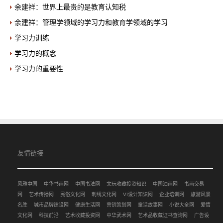
余建祥：世界上最贵的是教育认知税
余建祥：管理学领域的学习力和教育学领域的学习
学习力训练
学习力的概念
学习力的重要性
友情链接
风雅中国
中华书画网
中国书法网
文玩收藏投资知识
中国油画网
书画交易
网
艺术传播网
民俗文化网
刺绣文化网
VI设计知识网
企业培训网
旅游风景
名胜
城市品牌建设网
健康生活网
营销策划网
童话故事网
小说大全网
爱情
文化网
科技前沿
艺术收藏投资网
中华武术网
艺术品收藏证书查询网
广告设