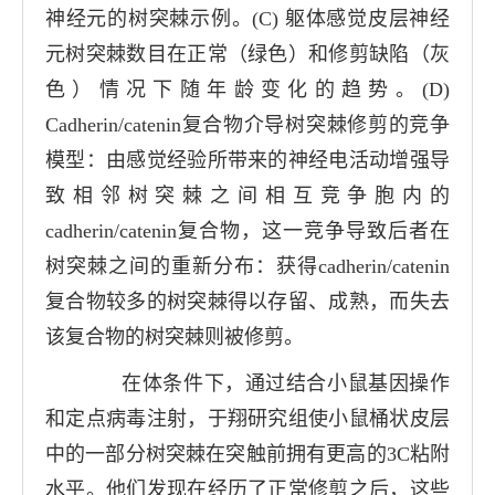
神经元的树突棘示例。
(C)
躯体感觉皮层神经
元树突棘数目在正常（绿色）和修剪缺陷（灰
色）情况下随年龄变化的趋势。
(D)
Cadherin/catenin
复合物介导树突棘修剪的竞争
模型：由感觉经验所带来的神经电活动增强导
致相邻树突棘之间相互竞争胞内的
cadherin/catenin
复合物，这一竞争导致后者在
树突棘之间的重新分布：获得
cadherin/catenin
复合物较多的树突棘得以存留、成熟，而失去
该复合物的树突棘则被修剪。
在体条件下，通过结合小鼠基因操作
和定点病毒注射，于翔研究组使小鼠桶状皮层
中的一部分树突棘在突触前拥有更高的
3C
粘附
水平。他们发现在经历了正常修剪之后，这些