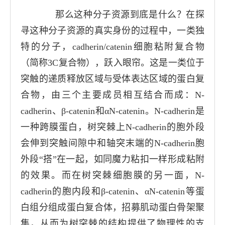
那么这种分子资源到底是什么？在探
寻这种分子资源的真实身份的过程中，一类独
特的分子，
cadherin/catenin
细胞粘附复合物
（简称
3C
复合物），跃入眼帘。这是一类位于
突触的递质释放区域与受体表达区域的蛋白复
合物，由三个主要成员相互结合而成：
N-
cadherin
、
β-catenin
和
αN-catenin
。
N-cadherin
是
一种跨膜蛋白，树突棘上
N-cadherin
的胞外段
会伸到突触间隙中和轴突末端的
N-cadherin
胞
外段“搭”在一起，如同魔力粘扣一样形成粘附
的效果。而在树突棘细胞膜的另一面，
N-
cadherin
的胞内段和
β-catenin
、
αN-catenin
等蛋
白组分组成蛋白复合体，招募肌动蛋白骨架聚
集，从而为树突棘的结构提供了物理性的支