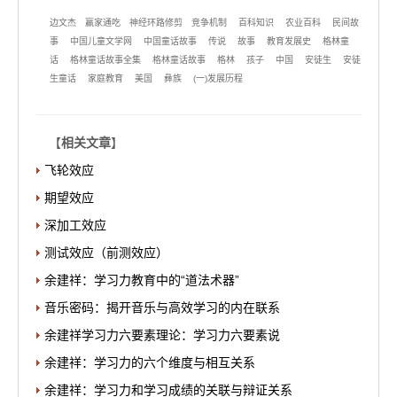
边文杰
赢家通吃
神经环路修剪
竞争机制
百科知识
农业百科
民间故
事
中国儿童文学网
中国童话故事
传说
故事
教育发展史
格林童
话
格林童话故事全集
格林童话故事
格林
孩子
中国
安徒生
安徒
生童话
家庭教育
美国
彝族
(一)发展历程
【
相关文章
】
飞轮效应
期望效应
深加工效应
测试效应（前测效应）
余建祥：学习力教育中的“道法术器”
音乐密码：揭开音乐与高效学习的内在联系
余建祥学习力六要素理论：学习力六要素说
余建祥：学习力的六个维度与相互关系
余建祥：学习力和学习成绩的关联与辩证关系