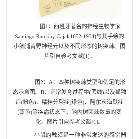
图
1
：西班牙著名的神经生物学家
Santiago Ramóny Cajal(1852-1934)
与其手绘的
小脑浦肯野神经元以及不同形态的树突棘。图
片引自参考文献
[1]
。
图
2
：
A
：四种树突棘类型和伪足的形
态示意图。
B
：正常发育过程中
(
黑线
)
以及孤独
症
(
粉色
)
、精神分裂症
(
绿色
)
、阿尔茨海默症
(
蓝色
)
等疾病状态下，脑内树突棘数量的变
化。图片引自参考文献
[1]
。
小鼠的触须是一种非常发达的感觉器