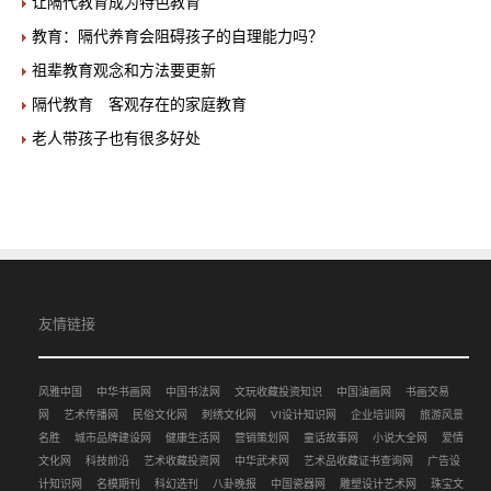
让隔代教育成为特色教育
教育：隔代养育会阻碍孩子的自理能力吗？
祖辈教育观念和方法要更新
隔代教育 客观存在的家庭教育
老人带孩子也有很多好处
友情链接
风雅中国
中华书画网
中国书法网
文玩收藏投资知识
中国油画网
书画交易
网
艺术传播网
民俗文化网
刺绣文化网
VI设计知识网
企业培训网
旅游风景
名胜
城市品牌建设网
健康生活网
营销策划网
童话故事网
小说大全网
爱情
文化网
科技前沿
艺术收藏投资网
中华武术网
艺术品收藏证书查询网
广告设
计知识网
名模期刊
科幻选刊
八卦晚报
中国瓷器网
雕塑设计艺术网
珠宝文