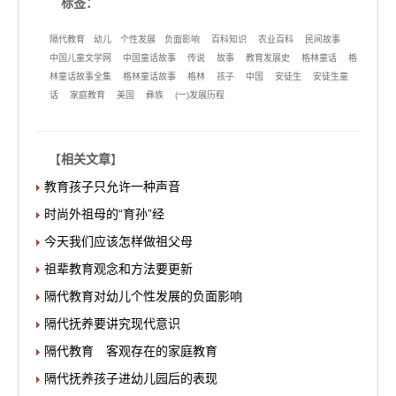
标签：
隔代教育
幼儿
个性发展
负面影响
百科知识
农业百科
民间故事
中国儿童文学网
中国童话故事
传说
故事
教育发展史
格林童话
格
林童话故事全集
格林童话故事
格林
孩子
中国
安徒生
安徒生童
话
家庭教育
美国
彝族
(一)发展历程
【
相关文章
】
教育孩子只允许一种声音
时尚外祖母的“育孙”经
今天我们应该怎样做祖父母
祖辈教育观念和方法要更新
隔代教育对幼儿个性发展的负面影响
隔代抚养要讲究现代意识
隔代教育 客观存在的家庭教育
隔代抚养孩子进幼儿园后的表现