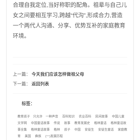
合理自我定位,当好称职的配角。祖辈与自己儿
女之间要相互学习,跨越“代沟”,形成合力,营造
一个两代人沟通、分享、优势互补的家庭教育
环境。
上一篇
：
今天我们应该怎样做祖父母
下一篇
：
返回列表
标签：
教育孩子
只允许
一种声音
百科知识
农业百科
民间故事
中国儿童
文学网
中国童话故事
传说
故事
教育发展史
格林童话
格林童话故
事全集
格林童话故事
格林
孩子
中国
安徒生
安徒生童话
家庭教
育
美国
彝族
(一)发展历程