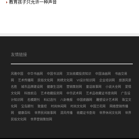
教育孩子只允许一种声音
友情链接
风雅中国
中华书画网
中国书法网
文玩收藏投资知识
中国油画网
书画交易
网
艺术传播网
民俗文化网
刺绣文化网
VI设计知识网
企业培训网
旅游风景
名胜
城市品牌建设网
健康生活网
营销策划网
童话故事网
小说大全网
爱情
文化网
科技前沿
艺术收藏投资网
中华武术网
艺术品收藏证书查询网
广告设
计知识网
名模期刊
科幻选刊
八卦晚报
中国瓷器网
雕塑设计艺术网
珠宝文
化网
宝岛期刊
致富经
时尚休闲网
时尚文化网
中国兰花网
网络营销传播
网
健康百科
世界民间故事网
清风传播
收藏证书查询
世界休闲文化网
世界
民俗文化网
世界营销策划网