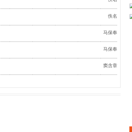
佚名
马保奉
马保奉
窦含章