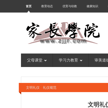
首页
教育动态
优育与幼教
健康知识
父母课堂
学习力教育
审美道
文明礼仪 礼仪规范
文明礼