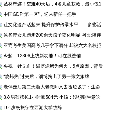
丛林奇迹！空难40天后，4名儿童获救，最小仅1
中国GDP“第一区”，迎来新任一把手
让文化遗产活起来 提升保护传承水平——多彩活
爸爸带女儿跑步200余天孩子变化明显 网友:陪伴
亚裔考生美国高考几乎拿下满分 却被六大名校拒
今起，12306上线新功能！可在线选铺
央视一针见血！淄博烧烤为何火，5点原因，背后
“烧烤热”过去后，淄博掏出了另一张文旅牌
老伴走后第二天浙大老教师又去捡垃圾了：生命
8岁男孩摆摊1小时赚584元 小孩：没想到生意这
101岁杨振宁在西湖大学致辞