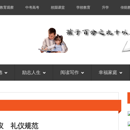
教育观察
中考高考
校园课堂
学校教育
升学
传统
德
励志人生
阅读写作
幸福家庭
仪 礼仪规范